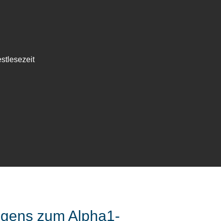
stlesezeit
bogens zum Alpha1-