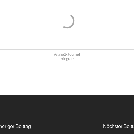
Alpha1-Journal
Infogram
heriger Beitrag
Nächster Beit