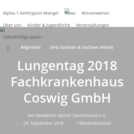
Zum
Hauptinhalt
Alpha-1-Antitrypsin-Mangel
News
Wissenwertes
springen
Über uns
Kinder & Jugendliche
Veranstaltungen
Selbsthilfegruppen
Allgemein
SHG Sachsen & Sachsen Anhalt
suchen
Lungentag 2018
Fachkrankenhaus
Coswig GmbH
Von
Redaktion Alpha1 Deutschland e.V.
29. September 2018
1 Mindestlesezeit