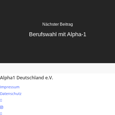
Nächster Beitrag
Berufswahl mit Alpha-1
Alpha1 Deutschland e.V.
Impressum
Datenschutz
linkedin
instagram
spotify