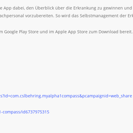
 die App dabei, den Überblick über die Erkrankung zu gewinnen un
chpersonal vorzubereiten. So wird das Selbstmanagement der Erkr
 Google Play Store und im Apple App Store zum Download bereit.
tails?id=com.cslbehring.myalpha1compass&pcampaignid=web_share
a1-compass/id6737975315