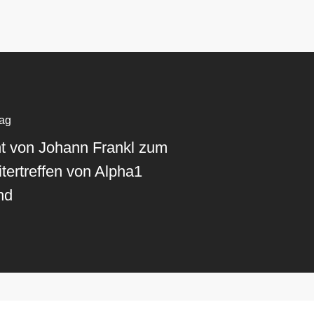
rag
ht von Johann Frankl zum
tertreffen von Alpha1
nd