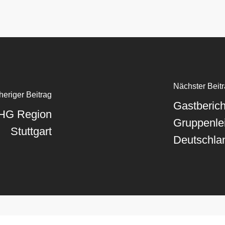
Nächster Beit
heriger Beitrag
Gastberic
 SHG Region
Gruppenlei
Stuttgart
Deutschla