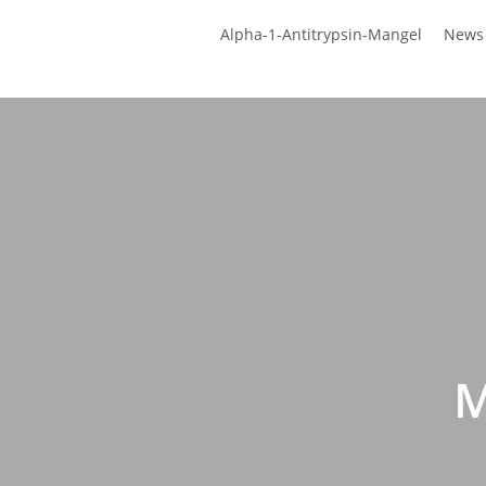
Zum
Alpha-1-Antitrypsin-Mangel
News
Hauptinhalt
springen
M