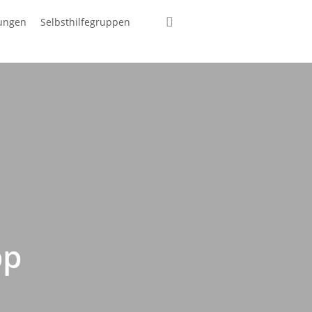
suchen
tungen
Selbsthilfegruppen
pp