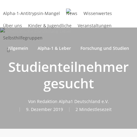
Zum
Hauptinhalt
Alpha-1-Antitrypsin-Mangel
News
Wissenwertes
springen
Über uns
Kinder & Jugendliche
Veranstaltungen
Selbsthilfegruppen
Allgemein
Alpha-1 & Leber
Forschung und Studien
suchen
Studienteilnehmer
gesucht
Von
Redaktion Alpha1 Deutschland e.V.
9. Dezember 2019
2 Mindestlesezeit