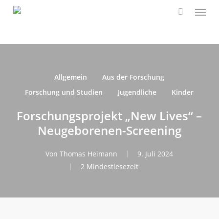
Speis
Zum
Hauptinhalt
suchen
springen
Allgemein
Aus der Forschung
Forschung und Studien
Jugendliche
Kinder
Forschungsprojekt „New Lives“ –
Neugeborenen-Screening
Von
Thomas Heimann
9. Juli 2024
2 Mindestlesezeit