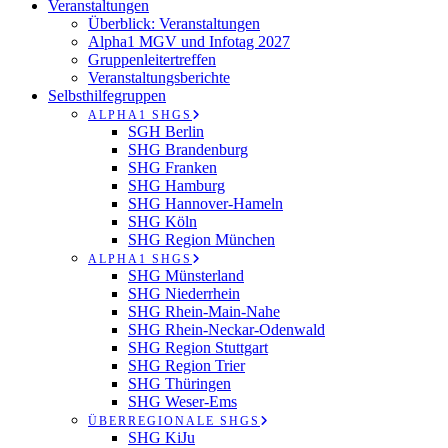
Veranstaltungen
Überblick: Veranstaltungen
Alpha1 MGV und Infotag 2027
Gruppenleitertreffen
Veranstaltungsberichte
Selbsthilfegruppen
ALPHA1 SHGS
SGH Berlin
SHG Brandenburg
SHG Franken
SHG Hamburg
SHG Hannover-Hameln
SHG Köln
SHG Region München
ALPHA1 SHGS
SHG Münsterland
SHG Niederrhein
SHG Rhein-Main-Nahe
SHG Rhein-Neckar-Odenwald
SHG Region Stuttgart
SHG Region Trier
SHG Thüringen
SHG Weser-Ems
ÜBERREGIONALE SHGS
SHG KiJu