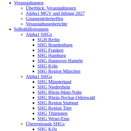
Veranstaltungen
Überblick: Veranstaltungen
Alpha1 MGV und Infotag 2027
Gruppenleitertreffen
Veranstaltungsberichte
Selbsthilfegruppen
Alpha1 SHGs
SGH Berlin
SHG Brandenburg
SHG Franken
SHG Hamburg
SHG Hannover-Hameln
SHG Köln
SHG Region München
Alpha1 SHGs
SHG Münsterland
SHG Niederrhein
SHG Rhein-Main-Nahe
SHG Rhein-Neckar-Odenwald
SHG Region Stuttgart
SHG Region Trier
SHG Thüringen
SHG Weser-Ems
Überregionale SHGs
SHG KiJu