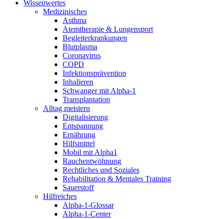
Wissenwertes
Medizinisches
Asthma
Atemtherapie & Lungensport
Begleiterkrankungen
Blutplasma
Coronavirus
COPD
Infektionsprävention
Inhalieren
Schwanger mit Alpha-1
Transplantation
Alltag meistern
Digitalisierung
Entspannung
Ernährung
Hilfsmittel
Mobil mit Alpha1
Rauchentwöhnung
Rechtliches und Soziales
Rehabilitation & Mentales Training
Sauerstoff
Hilfreiches
Alpha-1-Glossar
Alpha-1-Center