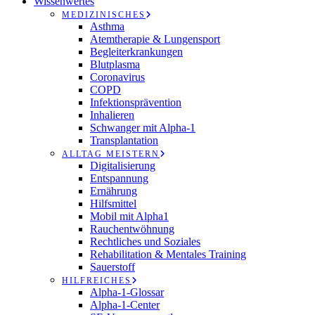
Wissenwertes
MEDIZINISCHES
Asthma
Atemtherapie & Lungensport
Begleiterkrankungen
Blutplasma
Coronavirus
COPD
Infektionsprävention
Inhalieren
Schwanger mit Alpha-1
Transplantation
ALLTAG MEISTERN
Digitalisierung
Entspannung
Ernährung
Hilfsmittel
Mobil mit Alpha1
Rauchentwöhnung
Rechtliches und Soziales
Rehabilitation & Mentales Training
Sauerstoff
HILFREICHES
Alpha-1-Glossar
Alpha-1-Center