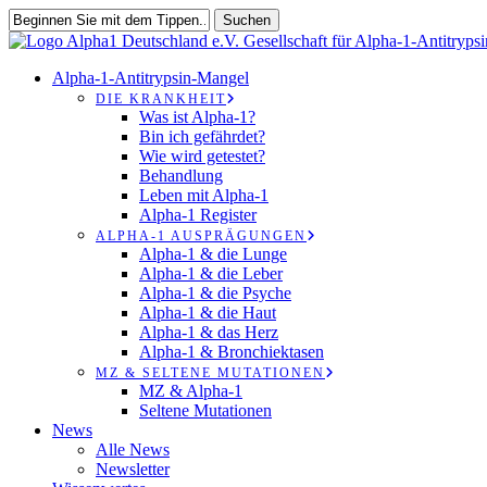
Zum
Suchen
Hauptinhalt
Suche
springen
schließen
suchen
Speisekarte
Alpha-1-Antitrypsin-Mangel
DIE KRANKHEIT
Was ist Alpha-1?
Bin ich gefährdet?
Wie wird getestet?
Behandlung
Leben mit Alpha-1
Alpha-1 Register
ALPHA-1 AUSPRÄGUNGEN
Alpha-1 & die Lunge
Alpha-1 & die Leber
Alpha-1 & die Psyche
Alpha-1 & die Haut
Alpha-1 & das Herz
Alpha-1 & Bronchiektasen
MZ & SELTENE MUTATIONEN
MZ & Alpha-1
Seltene Mutationen
News
Alle News
Newsletter