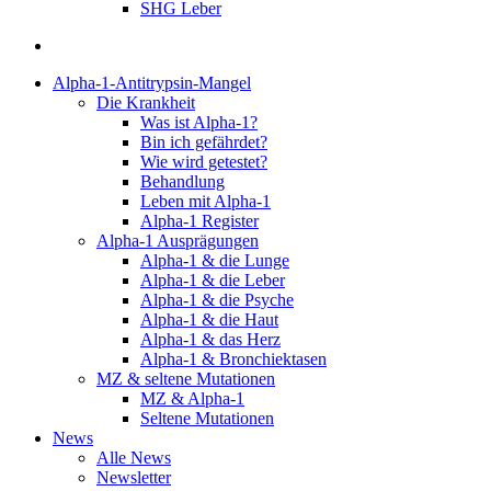
SHG Leber
suchen
Alpha-1-Antitrypsin-Mangel
Die Krankheit
Was ist Alpha-1?
Bin ich gefährdet?
Wie wird getestet?
Behandlung
Leben mit Alpha-1
Alpha-1 Register
Alpha-1 Ausprägungen
Alpha-1 & die Lunge
Alpha-1 & die Leber
Alpha-1 & die Psyche
Alpha-1 & die Haut
Alpha-1 & das Herz
Alpha-1 & Bronchiektasen
MZ & seltene Mutationen
MZ & Alpha-1
Seltene Mutationen
News
Alle News
Newsletter