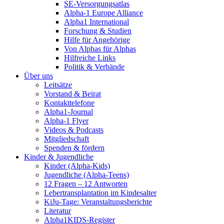
SE-Versorgungsatlas
Alpha-1 Europe Alliance
Alpha1 International
Forschung & Studien
Hilfe für Angehörige
Von Alphas für Alphas
Hilfreiche Links
Politik & Verbände
Über uns
Leitsätze
Vorstand & Beirat
Kontakttelefone
Alpha1-Journal
Alpha-1 Flyer
Videos & Podcasts
Mitgliedschaft
Spenden & fördern
Kinder & Jugendliche
Kinder (Alpha-Kids)
Jugendliche (Alpha-Teens)
12 Fragen – 12 Antworten
Lebertransplantation im Kindesalter
KiJu-Tage: Veranstaltungsberichte
Literatur
Alpha1KIDS-Register