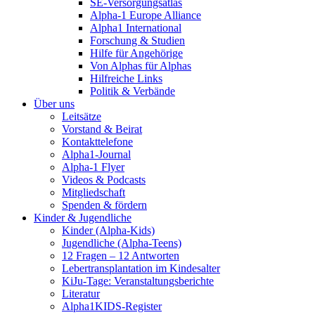
SE-Versorgungsatlas
Alpha-1 Europe Alliance
Alpha1 International
Forschung & Studien
Hilfe für Angehörige
Von Alphas für Alphas
Hilfreiche Links
Politik & Verbände
Über uns
Leitsätze
Vorstand & Beirat
Kontakttelefone
Alpha1-Journal
Alpha-1 Flyer
Videos & Podcasts
Mitgliedschaft
Spenden & fördern
Kinder & Jugendliche
Kinder (Alpha-Kids)
Jugendliche (Alpha-Teens)
12 Fragen – 12 Antworten
Lebertransplantation im Kindesalter
KiJu-Tage: Veranstaltungsberichte
Literatur
Alpha1KIDS-Register