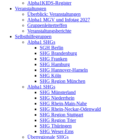
Alpha1KIDS-Register
Veranstaltungen
Überblick: Veranstaltungen
Alpha1 MGV und Infotag 2027
Gruppenleitertreffen
Veranstaltungsberichte
Selbsthilfegruppen
Alpha1 SHGs
SGH Berlin
SHG Brandenburg
SHG Franken
SHG Hamburg
SHG Hannover-Hameln
SHG Köln
SHG Region München
Alpha1 SHGs
SHG Münsterland
SHG Niederrhein
SHG Rhein-Main-Nahe
SHG Rhein-Neckar-Odenwald
SHG Region Stuttgart
SHG Region Trier
SHG Thüringen
SHG Weser-Ems
Überregionale SHGs