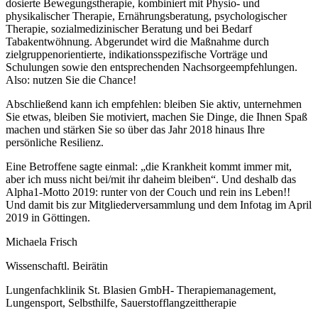
dosierte Bewegungstherapie, kombiniert mit Physio- und
physikalischer Therapie, Ernährungsberatung, psychologischer
Therapie, sozialmedizinischer Beratung und bei Bedarf
Tabakentwöhnung. Abgerundet wird die Maßnahme durch
zielgruppenorientierte, indikationsspezifische Vorträge und
Schulungen sowie den entsprechenden Nachsorgeempfehlungen.
Also: nutzen Sie die Chance!
Abschließend kann ich empfehlen: bleiben Sie aktiv, unternehmen
Sie etwas, bleiben Sie motiviert, machen Sie Dinge, die Ihnen Spaß
machen und stärken Sie so über das Jahr 2018 hinaus Ihre
persönliche Resilienz.
Eine Betroffene sagte einmal: „die Krankheit kommt immer mit,
aber ich muss nicht bei/mit ihr daheim bleiben“. Und deshalb das
Alpha1-Motto 2019: runter von der Couch und rein ins Leben!!
Und damit bis zur Mitgliederversammlung und dem Infotag im April
2019 in Göttingen.
Michaela Frisch
Wissenschaftl. Beirätin
Lungenfachklinik St. Blasien GmbH- Therapiemanagement,
Lungensport, Selbsthilfe, Sauerstofflangzeittherapie