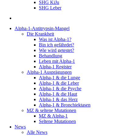
SHG KiJu
SHG Leber
suchen
Alpha-1-Antitrypsin-Mangel
Die Krankheit
Was ist Alpha-1?
Bin ich gefährdet?
Wie wird getestet?
Behandlung
Leben mit Alpha-1
Alpha-1 Register
Alpha-1 Ausprägungen
Alpha-1 & die Lunge
Alpha-1 & die Leber
Alpha-1 & die Psyche
Alpha-1 & die Haut
Alpha-1 & das Herz
Alpha-1 & Bronchiektasen
MZ & seltene Mutationen
MZ & Alpha-1
Seltene Mutationen
News
Alle News