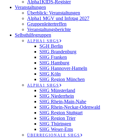
Alpha1KIDS-Register
Veranstaltungen
Überblick: Veranstaltungen
Alpha1 MGV und Infotag 2027
Gruppenleitertreffen
Veranstaltungsberichte
Selbsthilfegruppen
ALPHA1 SHGS
SGH Berlin
SHG Brandenburg
SHG Franken
SHG Hamburg
SHG Hannover-Hameln
SHG Köln
SHG Region München
ALPHA1 SHGS
SHG Münsterland
SHG Niederrhein
SHG Rhein-Main-Nahe
SHG Rhein-Neckar-Odenwald
SHG Region Stuttgart
SHG Region Trier
SHG Thüringen
SHG Weser-Ems
ÜBERREGIONALE SHGS