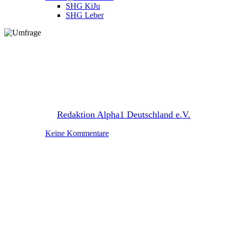
SHG KiJu
SHG Leber
Allgemein
Alpha1-Journal
Lungensport
Gesunderhaltung bei Alpha-1:
Rückschlüsse zum Fragebogen
2018
Von
Redaktion Alpha1 Deutschland e.V.
13. Mai 2019
März 10th, 2020
Keine Kommentare
5 Mindestlesezeit