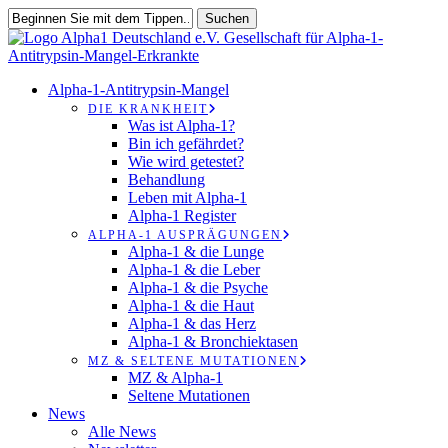
Zum
Suchen
Hauptinhalt
Suche
springen
schließen
suchen
Speisekarte
Alpha-1-Antitrypsin-Mangel
DIE KRANKHEIT
Was ist Alpha-1?
Bin ich gefährdet?
Wie wird getestet?
Behandlung
Leben mit Alpha-1
Alpha-1 Register
ALPHA-1 AUSPRÄGUNGEN
Alpha-1 & die Lunge
Alpha-1 & die Leber
Alpha-1 & die Psyche
Alpha-1 & die Haut
Alpha-1 & das Herz
Alpha-1 & Bronchiektasen
MZ & SELTENE MUTATIONEN
MZ & Alpha-1
Seltene Mutationen
News
Alle News