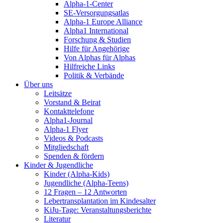
Alpha-1-Center
SE-Versorgungsatlas
Alpha-1 Europe Alliance
Alpha1 International
Forschung & Studien
Hilfe für Angehörige
Von Alphas für Alphas
Hilfreiche Links
Politik & Verbände
Über uns
Leitsätze
Vorstand & Beirat
Kontakttelefone
Alpha1-Journal
Alpha-1 Flyer
Videos & Podcasts
Mitgliedschaft
Spenden & fördern
Kinder & Jugendliche
Kinder (Alpha-Kids)
Jugendliche (Alpha-Teens)
12 Fragen – 12 Antworten
Lebertransplantation im Kindesalter
KiJu-Tage: Veranstaltungsberichte
Literatur