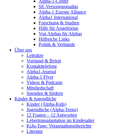
Alpha-1-Center
SE-Versorgungsatlas
Alpha-1 Europe Alliance
Alpha1 International
Forschung & Studien
Hilfe für Angehörige
Von Alphas für Alphas
Hilfreiche Links
Politik & Verbände
Über uns
Leitsätze
Vorstand & Beirat
Kontakttelefone
Alpha1-Journal
Alpha-1 Flyer
Videos & Podcasts
Mitgliedschaft
Spenden & fördern
Kinder & Jugendliche
Kinder (Alpha-Kids)
Jugendliche (Alpha-Teens)
12 Fragen – 12 Antworten
Lebertransplantation im Kindesalter
KiJu-Tage: Veranstaltungsberichte
Literatur