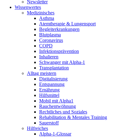
Newsletter
Wissenwertes
Medizinisches
Asthma
Atemtherapie & Lungensport
Begleiterkrankungen
Blutplasma
Coronavirus
COPD
Infektionsprävention
Inhalieren
Schwanger mit Alpha-1
Transplantation
Alltag meistern
Digitalisierung
Entspannung
Ernährung
Hilfsmittel
Mobil mit Alpha1
Rauchentwöhnung
Rechtliches und Soziales
Rehabilitation & Mentales Training
Sauerstoff
Hilfreiches
Alpha-1-Glossar