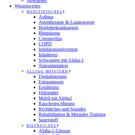
Newsletter
Wissenwertes
MEDIZINISCHES
Asthma
Atemtherapie & Lungensport
Begleiterkrankungen
Blutplasma
Coronavirus
COPD
Infektionsprävention
Inhalieren
Schwanger mit Alpha-1
Transplantation
ALLTAG MEISTERN
Digitalisierung
Entspannung
Ernährung
Hilfsmittel
Mobil mit Alpha1
Rauchentwöhnung
Rechtliches und Soziales
Rehabilitation & Mentales Training
Sauerstoff
HILFREICHES
Alpha-1-Glossar