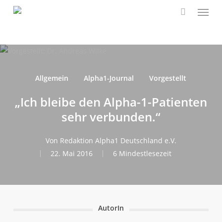
Speis
Zum
Hauptinhalt
suchen
springen
Allgemein
Alpha1-Journal
Vorgestellt
„Ich bleibe den Alpha-1-Patienten
sehr verbunden.“
Von
Redaktion Alpha1 Deutschland e.V.
22. Mai 2016
6 Mindestlesezeit
AutorIn