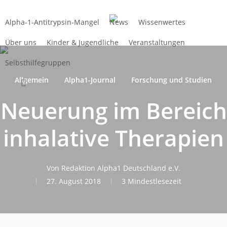
Zum
Hauptinhalt
Alpha-1-Antitrypsin-Mangel
News
Wissenwertes
springen
Über uns
Kinder & Jugendliche
Veranstaltungen
Selbsthilfegruppen
Allgemein
Alpha1-Journal
Forschung und Studien
suchen
Neuerung im Bereich
inhalative Therapien
Von
Redaktion Alpha1 Deutschland e.V.
27. August 2018
3 Mindestlesezeit