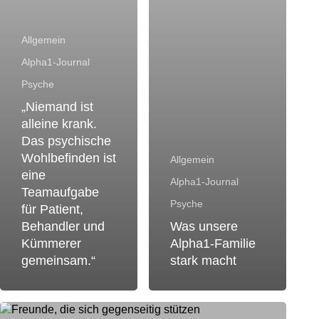
Patient,
Behandler
Allgemein
und
Kümmerer
Alpha1-Journal
gemeinsam.“
Psyche
„Niemand ist
alleine krank.
Das psychische
Wohlbefinden ist
Allgemein
eine
Alpha1-Journal
Teamaufgabe
Psyche
für Patient,
Behandler und
Was unsere
Kümmerer
Alpha1-Familie
gemeinsam.“
stark macht
Psychologische