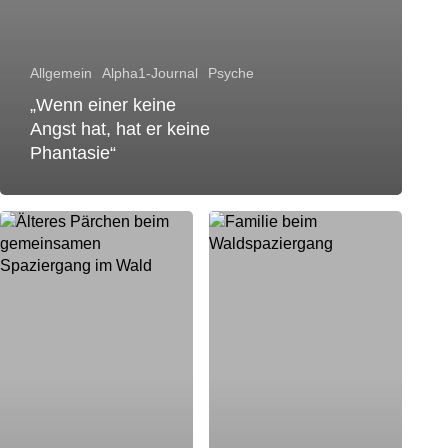
Allgemein
Alpha1-Journal
Psyche
„Wenn einer keine
Angst hat, hat er keine
Phantasie“
„Niemand
Was
ist
unsere
alleine
Alpha1-
krank.
Familie
Das
stark
psychische
macht
Wohlbefinden
ist
eine
Teamaufgabe
für