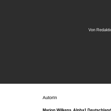
Von
Redakti
AutorIn
Marion Wilkens, Alpha1 Deutschland