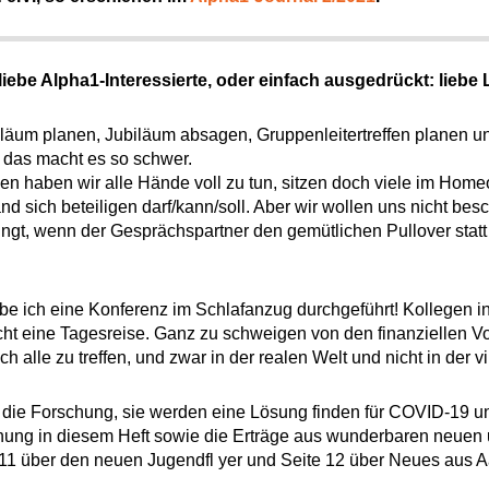
iebe Alpha1-Interessierte, oder einfach ausgedrückt: liebe 
biläum planen, Jubiläum absagen, Gruppenleitertreffen planen un
, das macht es so schwer.
 haben wir alle Hände voll zu tun, sitzen doch viele im Homeof
sich beteiligen darf/kann/soll. Aber wir wollen uns nicht besch
gt, wenn der Gesprächspartner den gemütlichen Pullover statt
abe ich eine Konferenz im Schlafanzug durchgeführt! Kollegen 
nicht eine Tagesreise. Ganz zu schweigen von den finanziellen V
 alle zu treffen, und zwar in der realen Welt und nicht in der vi
 die Forschung, sie werden eine Lösung finden für COVID-19 u
hung in diesem Heft sowie die Erträge aus wunderbaren neuen
 11 über den neuen Jugendfl yer und Seite 12 über Neues aus 