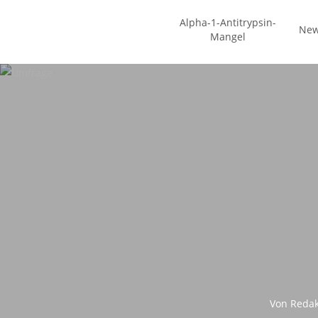
Zum
Alpha-1-Antitrypsin-
Hauptinhalt
Ne
Mangel
springen
Von
Redak