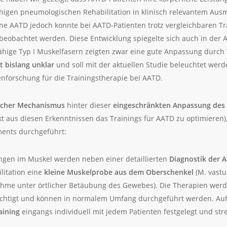
higen pneumologischen Rehabilitation in klinisch relevantem Aus
ne AATD jedoch konnte bei AATD-Patienten trotz vergleichbaren Tr
beobachtet werden. Diese Entwicklung spiegelte sich auch in der
ige Typ I Muskelfasern zeigten zwar eine gute Anpassung durch T
t bislang unklar
und soll mit der aktuellen Studie beleuchtet werde
enforschung für die Trainingstherapie bei AATD.
lcher Mechanismus
hinter dieser
eingeschränkten Anpassung des 
t aus diesen Erkenntnissen das Trainings für AATD zu optimieren
ments durchgeführt:
gen im Muskel werden neben einer detaillierten
Diagnostik der A
litation eine
kleine Muskelprobe aus dem Oberschenkel
(M. vastu
nahme unter örtlicher Betäubung des Gewebes). Die Therapien wer
trächtigt und können in normalem Umfang durchgeführt werden. Au
aining
eingangs individuell mit jedem Patienten festgelegt und str