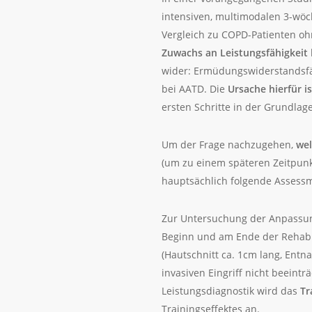
intensiven, multimodalen 3-wöc
Vergleich zu COPD-Patienten oh
Zuwachs an Leistungsfähigkeit
wider: Ermüdungswiderstandsfäh
bei AATD. Die
Ursache hierfür is
ersten Schritte in der Grundlag
Um der Frage nachzugehen,
we
(um zu einem späteren Zeitpunk
hauptsächlich folgende Assess
Zur Untersuchung der Anpassun
Beginn und am Ende der Rehabi
(Hautschnitt ca. 1cm lang, Ent
invasiven Eingriff nicht beein
Leistungsdiagnostik wird das
Tr
Trainingseffektes an.