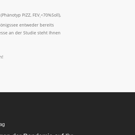
(Phänotyp PiZZ, FEV
<70%Soll),
1
Königssee entweder bereits
sse an der Studie steht Ihnen
n!
rag