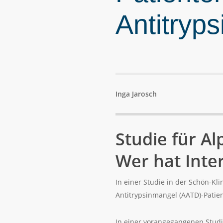
Antitryp
Inga Jarosch
Studie für A
Wer hat Inte
In einer Studie in der Schön-Kl
Antitrypsinmangel (AATD)-Patie
In einer vorangegangenen Studie