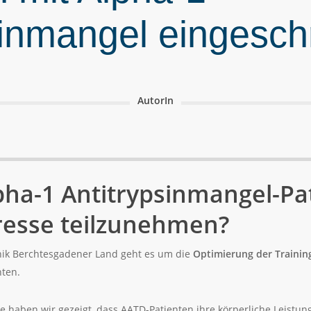
sinmangel eingesch
AutorIn
lpha-1 Antitrypsinmangel-Pa
resse teilzunehmen?
inik Berchtesgadener Land geht es um die
Optimierung der Trainin
nten.
 haben wir gezeigt, dass AATD-Patienten ihre körperliche Leistung