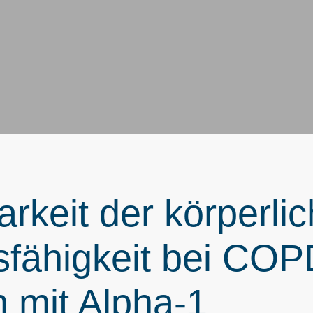
arkeit der körperli
sfähigkeit bei COP
n mit Alpha-1