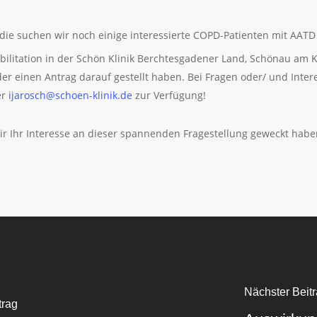
die suchen wir noch einige interessierte COPD-Patienten mit AATD 
ilitation in der Schön Klinik Berchtesgadener Land, Schönau am 
einen Antrag darauf gestellt haben. Bei Fragen oder/ und Intere
er
ijarosch@schoen-klinik.de
zur Verfügung!
r Ihr Interesse an dieser spannenden Fragestellung geweckt habe
Nächster Beit
trag