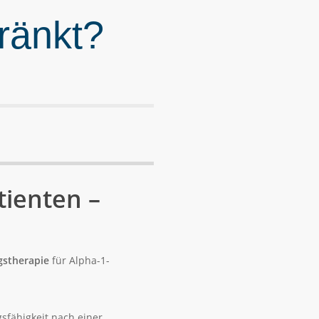
ränkt?
tienten –
gstherapie
für Alpha-1-
sfähigkeit nach einer