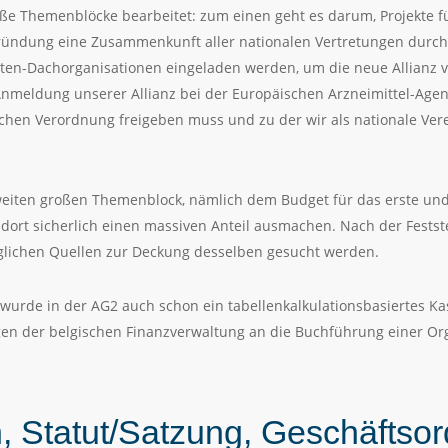
e Themenblöcke bearbeitet: zum einen geht es darum, Projekte für 
r Gründung eine Zusammenkunft aller nationalen Vertretungen durc
enten-Dachorganisationen eingeladen werden, um die neue Allianz
nmeldung unserer Allianz bei der Europäischen Arzneimittel-Agent
ichen Verordnung freigeben muss und zu der wir als nationale Ve
zweiten großen Themenblock, nämlich dem Budget für das erste und 
n dort sicherlich einen massiven Anteil ausmachen. Nach der Fest
glichen Quellen zur Deckung desselben gesucht werden.
t wurde in der AG2 auch schon ein tabellenkalkulationsbasiertes K
gen der belgischen Finanzverwaltung an die Buchführung einer O
, Statut/Satzung, Geschäftso