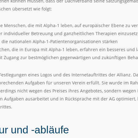
ehen können müssen, dass der Dachverband seine satzungsgemäßen
chen übersetzt wie folgt:
le Menschen, die mit Alpha-1 leben, auf europäischer Ebene zu ve
her individueller Betreuung und ganzheitlichen Therapien einzuse
 die nationalen Alpha-1-Patientenorganisationen stärken
nschen, die in Europa mit Alpha-1 leben, erfahren ein besseres und
mit Zugang zur bestmöglichen gegenwärtigen und zukünftigen Beha
 Festlegungen eines Logos und des Internetauftrittes der Allianz. 
prechenden Aufgaben für unseren Verein erfüllt. Sie wurde im Ra
lerdings nicht wegen des Preises ihres Angebotes, sondern wegen
en Aufgaben ausarbeitet und in Rücksprache mit der AG optimiert, 
rittes.
ur und -abläufe