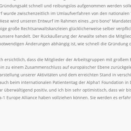
Gründungsakt schnell und reibungslos aufgenommen werden sollen. 
rf wurde zwischenzeitlich im Umlaufverfahren von den nationalen
 Diese wird unseren Entwurf im Rahmen eines „pro bono“ Mandates
nige große Rechtsanwaltskanzleien glücklicherweise selber verpfl
e unsere handelt. Der Rückäußerung der Anwälte sehen die Mitgli
otwendigen Änderungen abhängig ist, wie schnell die Gründung da
ch ersichtlich, dass die Mitglieder der Arbeitsgruppen mit groß
hin zu einem Zusammenschluss auf europäischer Ebene zurückgele
Darstellung unserer Aktivitäten und dem erreichten Stand in vers
uch beim internationalen Patiententag der Alpha1 Foundation in 
ar überwältigend positiv, und ich bin sehr optimistisch, dass wir
-1 Europe Alliance haben vollziehen können. Sie werden es erfah