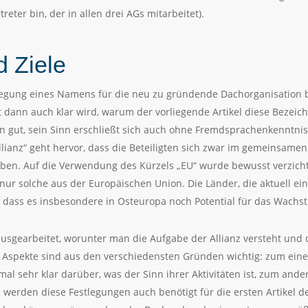
treter bin, der in allen drei AGs mitarbeitet).
d Ziele
stlegung eines Namens für die neu zu gründende Dachorganisation 
t dann auch klar wird, warum der vorliegende Artikel diese Bezeic
en gut, sein Sinn erschließt sich auch ohne Fremdsprachenkenntnisse
llianz“ geht hervor, dass die Beteiligten sich zwar im gemeinsam
eben. Auf die Verwendung des Kürzels „EU“ wurde bewusst verzichte
ur solche aus der Europäischen Union. Die Länder, die aktuell ein
r, dass es insbesondere in Osteuropa noch Potential für das Wachst
ausgearbeitet, worunter man die Aufgabe der Allianz versteht und
 Aspekte sind aus den verschiedensten Gründen wichtig: zum eine
al sehr klar darüber, was der Sinn ihrer Aktivitäten ist, zum and
h werden diese Festlegungen auch benötigt für die ersten Artikel 