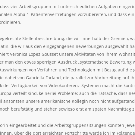
t, dass vier Arbeitsgruppen mit unterschiedlichen Aufgaben einger
nalen Alpha-1-Patientenvertretungen vorzubereiten, und dass ein P
ordinieren.
e regelrechte Stellenbeschreibung, die wir innerhalb der Gremien, 
didatin, die wir aus den eingegangenen Bewerbungen ausgewählt ha
iniert Veronica Lopez Gousset unsere Aktivitäten von ihrem Wohnsitz
er man den etwas sperrigen Ausdruck „systematische Bewertung w
 Auswirkungen von Verfahren und Technologien mit Bezug auf die 
sie dabei von Gabriella Farland, die parallel zur Vorbereitung auf 
Dank der Verfügbarkeit von Videokonferenz-Systemen macht die kont
Europa verteilt sind, keinerlei Probleme; auch die Tatsache, dass
il ansonsten unsere amerikanische Kollegin noch nicht aufgestande
 noch berufstätig und stehen sowieso erst am späten Nachmittag z
torin eingearbeitet und die Arbeitsgruppensitzungen konnten jewe
nnen. Über die dort erreichten Fortschritte werde ich im Folgend