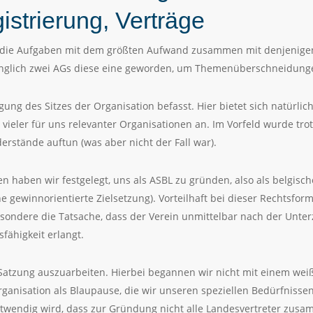
istrierung, Verträge
ie Aufgaben mit dem größten Aufwand zusammen mit denjenigen,
nglich zwei AGs diese eine geworden, um Themenüberschneidung
egung des Sitzes der Organisation befasst. Hier bietet sich natürlic
z vieler für uns relevanter Organisationen an. Im Vorfeld wurde tro
rstände auftun (was aber nicht der Fall war).
 haben wir festgelegt, uns als ASBL zu gründen, also als belgisc
ne gewinnorientierte Zielsetzung). Vorteilhaft bei dieser Rechtsform
esondere die Tatsache, dass der Verein unmittelbar nach der Unt
fähigkeit erlangt.
 Satzung auszuarbeiten. Hierbei begannen wir nicht mit einem wei
ganisation als Blaupause, die wir unseren speziellen Bedürfnisse
twendig wird, dass zur Gründung nicht alle Landesvertreter zu