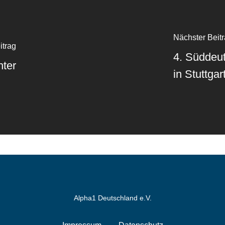
Nächster Beit
itrag
4. Süddeut
nter
in Stuttgar
Alpha1 Deutschland e.V.