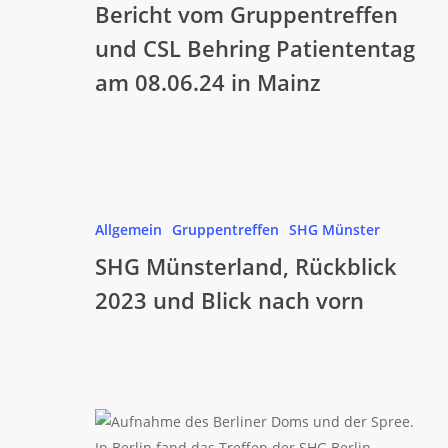
Patiententag
Bericht vom Gruppentreffen
am
und CSL Behring Patiententag
08.06.24
am 08.06.24 in Mainz
in
Mainz
SHG
Münsterland,
Allgemein
Gruppentreffen
SHG Münster
Rückblick
SHG Münsterland, Rückblick
2023
2023 und Blick nach vorn
und
Blick
nach
vorn
Infos
der