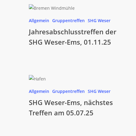
Jahresabschlusstreffen
der
Allgemein
Gruppentreffen
SHG Weser
SHG
Jahresabschlusstreffen der
Weser-
Ems,
SHG Weser-Ems, 01.11.25
01.11.25
SHG
Weser-
Allgemein
Gruppentreffen
SHG Weser
Ems,
SHG Weser-Ems, nächstes
nächstes
Treffen
Treffen am 05.07.25
am
05.07.25