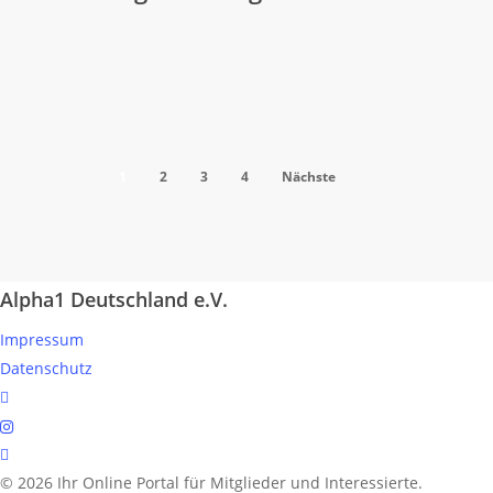
am
24.6.23
1
2
3
4
Nächste
Alpha1 Deutschland e.V.
Impressum
Datenschutz
linkedin
instagram
spotify
© 2026 Ihr Online Portal für Mitglieder und Interessierte.