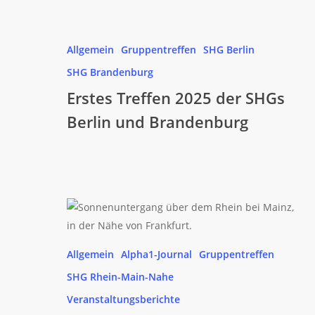
Erstes
Treffen
Allgemein
Gruppentreffen
SHG Berlin
2025
SHG Brandenburg
der
Erstes Treffen 2025 der SHGs
SHGs
Berlin und Brandenburg
Berlin
und
Brandenburg
Bericht
vom
Gruppentreffen
Allgemein
Alpha1-Journal
Gruppentreffen
und
SHG Rhein-Main-Nahe
CSL
Behring
Veranstaltungsberichte