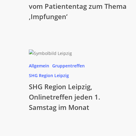
vom Patiententag zum Thema
‚Impfungen‘
‚Impfungen‘
SHG
Region
Allgemein
Gruppentreffen
Leipzig,
SHG Region Leipzig
Onlinetreffen
jeden
SHG Region Leipzig,
1.
Onlinetreffen jeden 1.
Samstag
Samstag im Monat
im
Monat