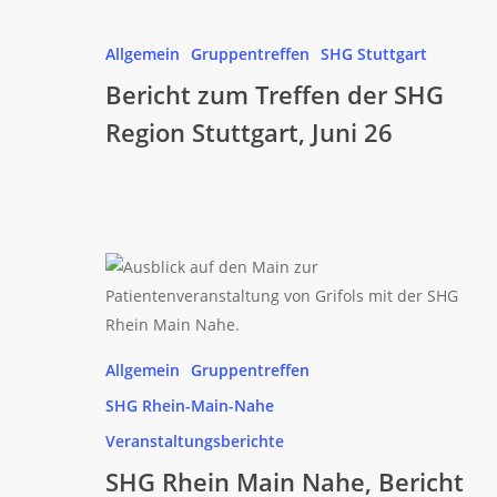
Bericht
zum
Allgemein
Gruppentreffen
SHG Stuttgart
Treffen
Bericht zum Treffen der SHG
der
Region Stuttgart, Juni 26
SHG
Region
Stuttgart,
Juni
26
SHG
Rhein
Main
Nahe,
Allgemein
Gruppentreffen
Bericht
SHG Rhein-Main-Nahe
vom
Patiententag
Veranstaltungsberichte
zum
SHG Rhein Main Nahe, Bericht
Thema