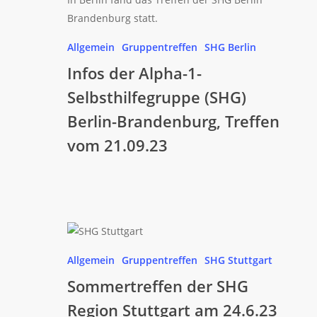
Alpha-
1-
Allgemein
Gruppentreffen
SHG Berlin
Selbsthilfegruppe
Infos der Alpha-1-
(SHG)
Berlin-
Selbsthilfegruppe (SHG)
Brandenburg,
Berlin-Brandenburg, Treffen
Treffen
vom 21.09.23
vom
21.09.23
Sommertreffen
der
Allgemein
Gruppentreffen
SHG Stuttgart
SHG
Sommertreffen der SHG
Region
Stuttgart
Region Stuttgart am 24.6.23