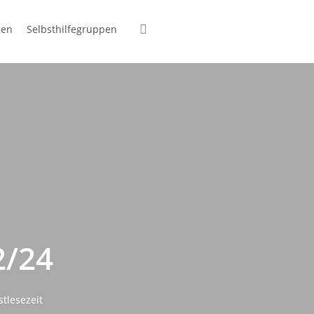
suchen
gen
Selbsthilfegruppen
2/24
tlesezeit