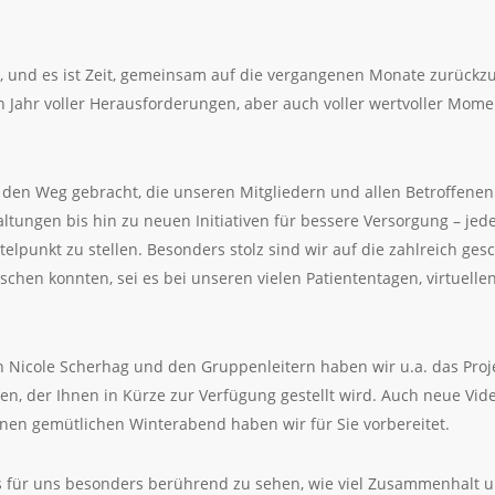
u, und es ist Zeit, gemeinsam auf die vergangenen Monate zurückzu
n Jahr voller Herausforderungen, aber auch voller wertvoller Mome
f den Weg gebracht, die unseren Mitgliedern und allen Betroffen
ltungen bis hin zu neuen Initiativen für bessere Versorgung – jed
ttelpunkt zu stellen. Besonders stolz sind wir auf die zahlreich ge
chen konnten, sei es bei unseren vielen Patiententagen, virtuelle
Nicole Scherhag und den Gruppenleitern haben wir u.a. das Projekt
n, der Ihnen in Kürze zur Verfügung gestellt wird. Auch neue Vide
inen gemütlichen Winterabend haben wir für Sie vorbereitet.
s für uns besonders berührend zu sehen, wie viel Zusammenhalt un