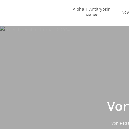
Zum
Alpha-1-Antitrypsin-
Hauptinhalt
Ne
Mangel
springen
Vor
Von
Reda