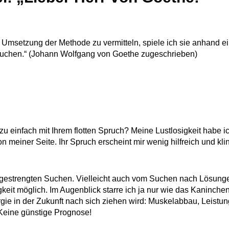
e Umsetzung der Methode zu vermitteln, spiele ich sie anhand ei
 suchen.“ (Johann Wolfgang von Goethe zugeschrieben)
u einfach mit Ihrem flotten Spruch? Meine Lustlosigkeit habe ic
on meiner Seite. Ihr Spruch erscheint mir wenig hilfreich und kl
angestrengten Suchen. Vielleicht auch vom Suchen nach Lösung
keit möglich. Im Augenblick starre ich ja nur wie das Kaninche
argie in der Zukunft nach sich ziehen wird: Muskelabbau, Leis
t. Keine günstige Prognose!