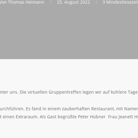
Von
Thomas Heimann
25. August 2022
3 Mindestlesezei
hinter uns. Die virtuellen Gruppentreffen legen wir auf kühlere Tage
durchführen. Es fand in einem zauberhaften Restaurant, mit Namen 
ort einen Extraraum. Als Gast begrüßte Peter Hübner Frau Jeanett H