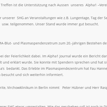
n Treffen ist die Unterstützung nach Aussen unseres Alpha1 –Vere
er unserer SHG an Veranstaltungen wie z.B. Lungentage, Tag der S
 usw. teilgenommen. Unser Stand wurde immer gut besucht.
A-Blut- und Plasmaspendenzetrum zum 20.-jährigen Bestehen der 
der Feierlichkeit dabei. Im Alpha1 Journal wurde ein Bericht darü
tellt und erklärt wurde. Sie konnte mit Spendern sprechen und hat
a’s bedankt. Das Erlebte im Plasmaspendezentrum hat Fau Hannelor
esucht und sich weiterhin informiert.
ite, Virchowklinikum in Berlin nimmt Peter Hübner und Herr Rasp
serer SHG etwas umgestalten. Wie das geschehen soll ist noch in 