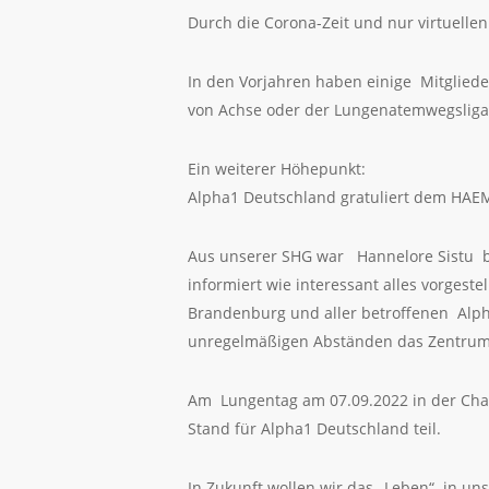
Durch die Corona-Zeit und nur virtuelle
In den Vorjahren haben einige Mitglied
von Achse oder der Lungenatemwegsliga
Ein weiterer Höhepunkt:
Alpha1 Deutschland gratuliert dem HAEM
Aus unserer SHG war Hannelore Sistu bei 
informiert wie interessant alles vorges
Brandenburg und aller betroffenen Alph
unregelmäßigen Abständen das Zentrum b
Am Lungentag am 07.09.2022 in der Char
Stand für Alpha1 Deutschland teil.
In Zukunft wollen wir das „Leben“ in un