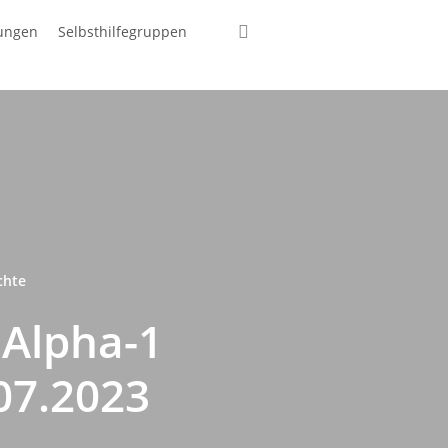
suchen
tungen
Selbsthilfegruppen
chte
 Alpha-1
07.2023